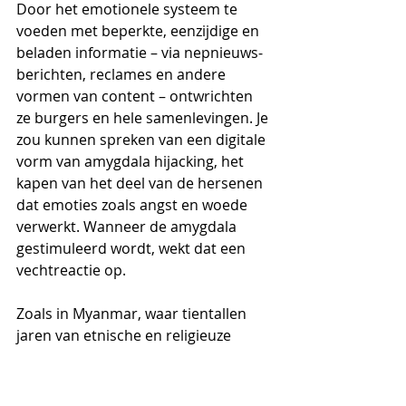
Door het emotionele systeem te 
voeden met beperkte, eenzijdige en 
beladen informatie – via nepnieuws­
berichten, reclames en andere 
vormen van content – ontwrichten 
ze burgers en hele samenlevingen. Je 
zou kunnen spreken van een digitale 
vorm van amygdala hijacking, het 
kapen van het deel van de hersenen 
dat emoties zoals angst en woede 
verwerkt. Wanneer de amygdala 
gestimuleerd wordt, wekt dat een 
vechtreactie op.
Zoals in Myanmar, waar tientallen 
jaren van etnische en religieuze 
spanningen in combinatie met 
hatelijke berichten op sociale media 
hebben geleid tot de schending van 