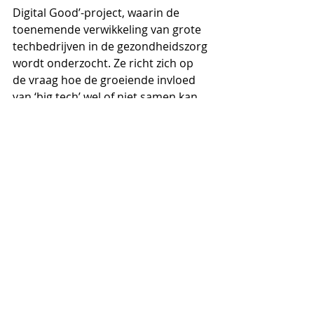
Digital Good’-project, waarin de 
toenemende verwikkeling van grote 
techbedrijven in de gezondheidszorg 
wordt onderzocht. Ze richt zich op 
de vraag hoe de groeiende invloed 
van ‘big tech’ wel of niet samen kan 
gaan met onze democratische 
waarden.  Roos Groothuizen is 
mediakunstenaar. Haar kunst, speels 
en met een serieuze ondertoon, gaat 
over digitale rechten. In haar 
installatie The Consulate of Google 
kunnen bezoekers een Google-
paspoort aanvragen op basis van 
hun Google-profiel. Haar project The 
Black Box Bellagio is een casino waar 
niet je geld, maar je online vrijheid, 
privacy en integriteit op het spel 